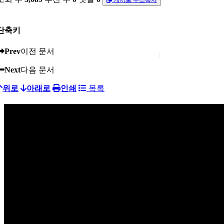
단축키
Prev
이전 문서
Next
다음 문서
위로
아래로
인쇄
목록