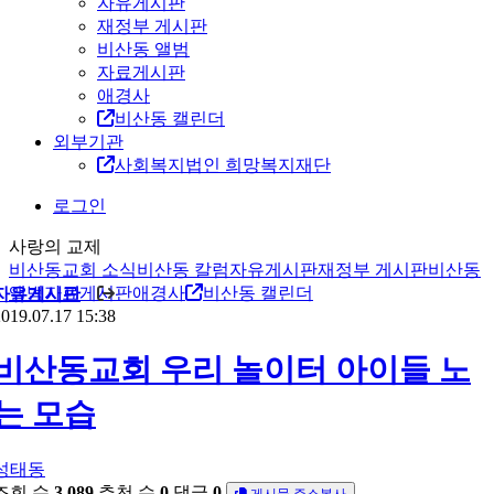
자유게시판
재정부 게시판
비산동 앨범
자료게시판
애경사
비산동 캘린더
외부기관
사회복지법인 희망복지재단
로그인
사랑의 교제
비산동교회 소식
비산동 칼럼
자유게시판
재정부 게시판
비산동
앨범
자료게시판
애경사
비산동 캘린더
자유게시판
019.07.17 15:38
비산동교회 우리 놀이터 아이들 노
는 모습
성태동
조회 수
3,089
추천 수
0
댓글
0
게시물 주소복사