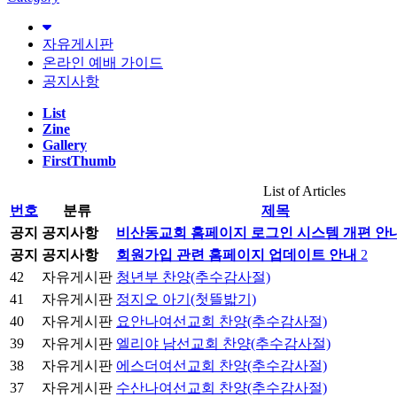
자유게시판
온라인 예배 가이드
공지사항
List
Zine
Gallery
FirstThumb
List of Articles
번호
분류
제목
공지
공지사항
비산동교회 홈페이지 로그인 시스템 개편 안
공지
공지사항
회원가입 관련 홈페이지 업데이트 안내
2
42
자유게시판
청년부 찬양(추수감사절)
41
자유게시판
정지오 아기(첫뜰밟기)
40
자유게시판
요안나여선교회 찬양(추수감사절)
39
자유게시판
엘리야 남선교회 찬양(추수감사절)
38
자유게시판
에스더여선교회 찬양(추수감사절)
37
자유게시판
수산나여선교회 찬양(추수감사절)