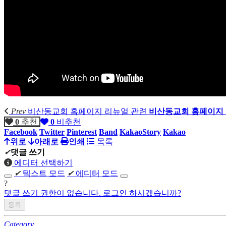
Prev
비산동교회 홈페이지 리뉴얼 관련
비산동교회 홈페이지 
0
추천
0
비추천
Facebook
Twitter
Pinterest
Band
KakaoStory
Kakao
위로
아래로
인쇄
목록
✔
댓글 쓰기
에디터 선택하기
✔
텍스트 모드
✔
에디터 모드
?
댓글 쓰기 권한이 없습니다. 로그인 하시겠습니까?
Category