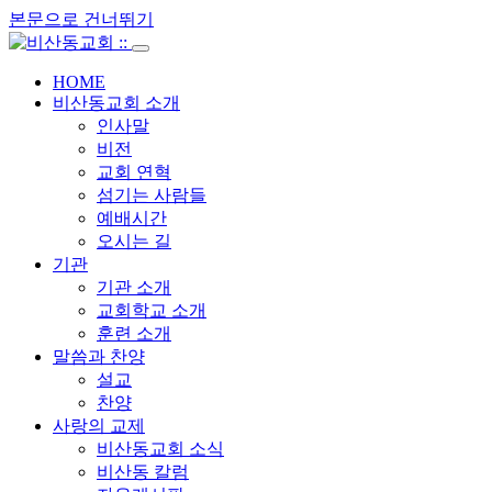
본문으로 건너뛰기
HOME
비산동교회 소개
인사말
비전
교회 연혁
섬기는 사람들
예배시간
오시는 길
기관
기관 소개
교회학교 소개
훈련 소개
말씀과 찬양
설교
찬양
사랑의 교제
비산동교회 소식
비산동 칼럼