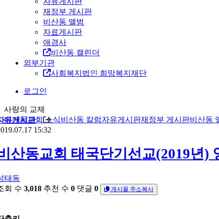
자유게시판
재정부 게시판
비산동 앨범
자료게시판
애경사
비산동 캘린더
외부기관
사회복지법인 희망복지재단
로그인
사랑의 교제
비산동교회 소식
비산동 칼럼
자유게시판
재정부 게시판
비산동 
자유게시판
019.07.17 15:32
비산동교회 태국단기선교(2019년) 
성태동
조회 수
3,018
추천 수
0
댓글
0
게시물 주소복사
단축키