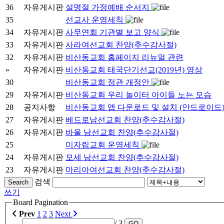
36
자유게시판
설명절 가정예배 순서지
35
선교사 운영세칙
34
자유게시판
사무연회 기관별 보고 양식
33
자유게시판
사라여선교회 찬양(추수감사절)
32
자유게시판
비산동교회 홈페이지 리뉴얼 관련
»
자유게시판
비산동교회 태국단기선교(2019년) 영상
30
비산동교회 정관 개정안
29
자유게시판
비산동교회 우리 놀이터 아이들 노는 모습
28
공지사항
비산동교회 앱 다운로드 및 설치 (안드로이드
27
자유게시판
베드로남선교회 찬양(추수감사절)
26
자유게시판
바울 남선교회 찬양(추수감사절)
25
미자립교회 운영세칙
24
자유게시판
모세 남선교회 찬양(추수감사절)
23
자유게시판
마리아여선교회 찬양(추수감사절)
검색
Search
쓰기
Board Pagination
Prev
1
2
3
Next
/ 3
GO