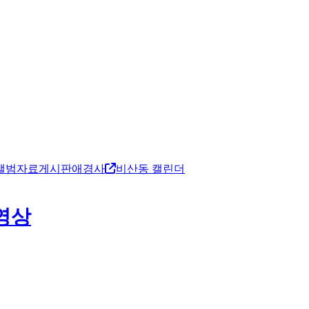
앨범
자료게시판
애경사
비산동 캘린더
영상