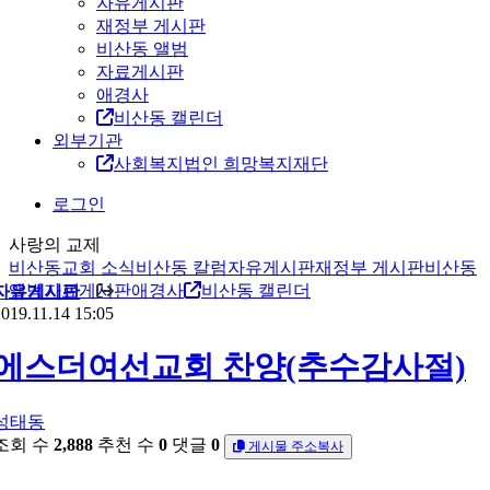
자유게시판
재정부 게시판
비산동 앨범
자료게시판
애경사
비산동 캘린더
외부기관
사회복지법인 희망복지재단
로그인
사랑의 교제
비산동교회 소식
비산동 칼럼
자유게시판
재정부 게시판
비산동
앨범
자료게시판
애경사
비산동 캘린더
자유게시판
019.11.14 15:05
에스더여선교회 찬양(추수감사절)
성태동
조회 수
2,888
추천 수
0
댓글
0
게시물 주소복사