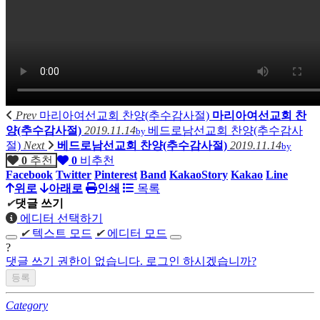
Prev
마리아여선교회 찬양(추수감사절)
마리아여선교회 찬
양(추수감사절)
2019.11.14
베드로남선교회 찬양(추수감사
by
절)
Next
베드로남선교회 찬양(추수감사절)
2019.11.14
by
0
추천
0
비추천
Facebook
Twitter
Pinterest
Band
KakaoStory
Kakao
Line
위로
아래로
인쇄
목록
✔
댓글 쓰기
에디터 선택하기
✔
텍스트 모드
✔
에디터 모드
?
댓글 쓰기 권한이 없습니다. 로그인 하시겠습니까?
Category