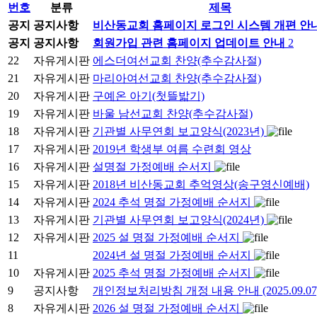
번호
분류
제목
공지
공지사항
비산동교회 홈페이지 로그인 시스템 개편 안
공지
공지사항
회원가입 관련 홈페이지 업데이트 안내
2
22
자유게시판
에스더여선교회 찬양(추수감사절)
21
자유게시판
마리아여선교회 찬양(추수감사절)
20
자유게시판
구예온 아기(첫뜰밟기)
19
자유게시판
바울 남선교회 찬양(추수감사절)
18
자유게시판
기관별 사무연회 보고양식(2023년)
17
자유게시판
2019년 학생부 여름 수련회 영상
16
자유게시판
설명절 가정예배 순서지
15
자유게시판
2018년 비산동교회 추억영상(송구영신예배)
14
자유게시판
2024 추석 명절 가정예배 순서지
13
자유게시판
기관별 사무연회 보고양식(2024년)
12
자유게시판
2025 설 명절 가정예배 순서지
11
2024년 설 명절 가정예배 순서지
10
자유게시판
2025 추석 명절 가정예배 순서지
9
공지사항
개인정보처리방침 개정 내용 안내 (2025.09.07
8
자유게시판
2026 설 명절 가정예배 순서지