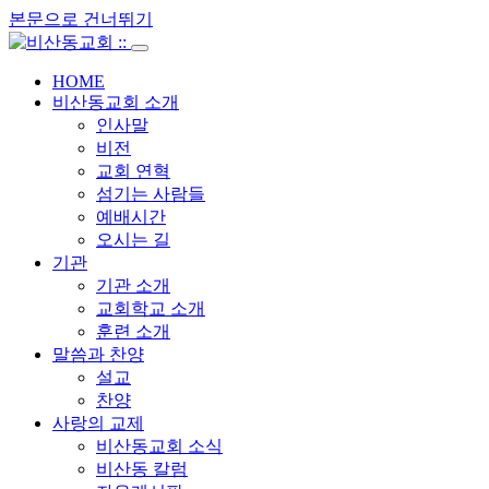
본문으로 건너뛰기
HOME
비산동교회 소개
인사말
비전
교회 연혁
섬기는 사람들
예배시간
오시는 길
기관
기관 소개
교회학교 소개
훈련 소개
말씀과 찬양
설교
찬양
사랑의 교제
비산동교회 소식
비산동 칼럼