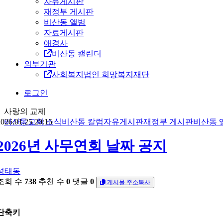
자유게시판
재정부 게시판
비산동 앨범
자료게시판
애경사
비산동 캘린더
외부기관
사회복지법인 희망복지재단
로그인
사랑의 교제
026.01.25 20:15
비산동교회 소식
비산동 칼럼
자유게시판
재정부 게시판
비산동 
2026년 사무연회 날짜 공지
성태동
조회 수
738
추천 수
0
댓글
0
게시물 주소복사
단축키