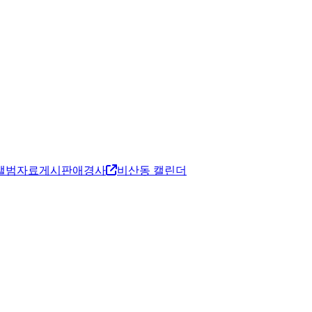
앨범
자료게시판
애경사
비산동 캘린더