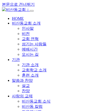
본문으로 건너뛰기
HOME
비산동교회 소개
인사말
비전
교회 연혁
섬기는 사람들
예배시간
오시는 길
기관
기관 소개
교회학교 소개
훈련 소개
말씀과 찬양
설교
찬양
사랑의 교제
비산동교회 소식
비산동 칼럼