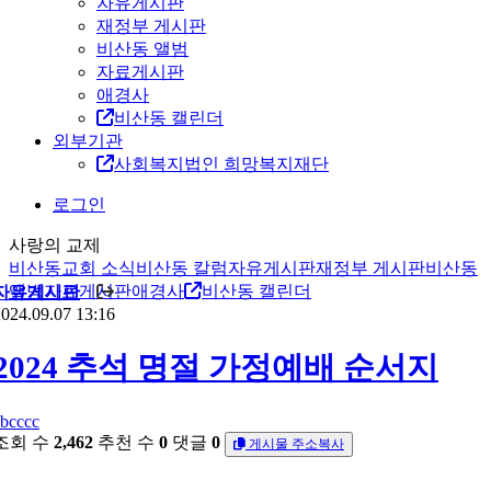
자유게시판
재정부 게시판
비산동 앨범
자료게시판
애경사
비산동 캘린더
외부기관
사회복지법인 희망복지재단
로그인
사랑의 교제
비산동교회 소식
비산동 칼럼
자유게시판
재정부 게시판
비산동
앨범
자료게시판
애경사
비산동 캘린더
자유게시판
024.09.07 13:16
2024 추석 명절 가정예배 순서지
abcccc
조회 수
2,462
추천 수
0
댓글
0
게시물 주소복사