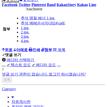
Facebook
Twitter
Pinterest
Band
KakaoStory
Kakao
Line
Atachment
추석 명절 배너 1.jpg
,
추석 예배순서지(2024).pdf
,
1.jpg
,
첨부
2.jpg
,
3.jpg
,
4.jpg
,
위로
아래로
인쇄
첨부
목록
✔
댓글 쓰기
에디터 선택하기
✔
텍스트 모드
✔
에디터 모드
?
댓글 쓰기 권한이 없습니다. 로그인 하시겠습니까?
Category
자유게시판
온라인 예배 가이드